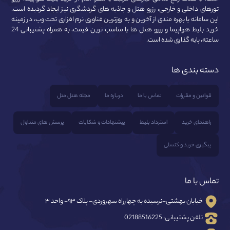
تورهای داخلی و خارجی، رزرو هتل و جاذبه های گردشگری نیز ایجاد گردیده است.
این سامانه با بهره مندی از آخرین و به روزترین فناوری نرم افزاری تحت وب، در زمینه
خرید بلیط هواپیما و رزرو هتل ها با مناسب ترین قیمت، به همراه پشتیبانی 24
ساعته، پایه گذاری شده است.
دسته بندی ها
قوانین و مقررات
تماس با ما
درباره ما
مجله هتل متل
راهنمای خرید
استرداد بلیط
پیشنهادات و شکایات
پرسش های متداول
پیگیری خرید و کنسلی
تماس با ما
خیابان بهشتی-نرسیده به چهارراه سهروردی- پلاک ۹۳- واحد ۳
تلفن پشتیبانی:
02188516225