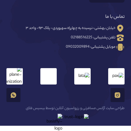
تماس با ما
خیابان بهشتی-نرسیده به چهارراه سهروردی- پلاک ۹۳- واحد ۳
تلفن پشتیبانی:
02188516225
موبایل پشتیبانی:
09032009894
طراحی سایت آژانس مسافرتی و رزرواسیون آنلاین توسط بیسیس فلای