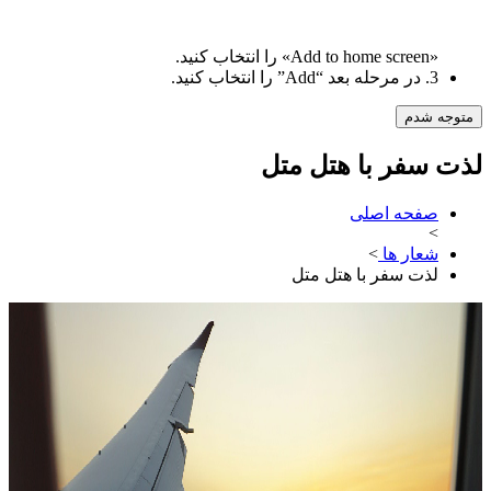
«Add to home screen» را انتخاب کنید.
3. در مرحله بعد “Add” را انتخاب کنید.
متوجه شدم
لذت سفر با هتل متل
صفحه اصلی
>
شعار ها
>
لذت سفر با هتل متل