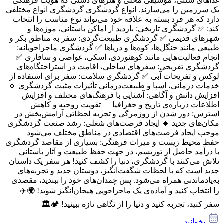
غذاهای سنتی، موسیقی محلی و هنرهای دستی که هویت فرهنگی
یک سرزمین را می‌سازند. انواع گردشگری گردشگری انواع مختلفی
دارد که هر فرد بسته به علاقه خود می‌تواند نوع مناسب را انتخاب
کند: ✅ گردشگری تاریخی: بازدید از اماکن باستانی، موزه‌ها و
شهرهای قدیمی ✅ گردشگری طبیعت‌گردی: سفر به مناطق بکر و
طبیعی مانند جنگل‌ها، کوه‌ها و دریاها ✅ گردشگری ماجراجویانه:
انجام فعالیت‌هایی مانند کوهنوردی، اسکی، غواصی و سافاری ✅
گردشگری تفریحی: سفرهای ساحلی، اقامت در استراحتگاه‌های
لوکس و تفریحات آبی ✅ گردشگری سلامت: سفر برای استفاده از
خدمات درمانی، اسپا و طبیعت‌درمانی تأثیرات مثبت گردشگری 🔹
افزایش دانش و آگاهی: آشنایی با فرهنگ‌های مختلف و افزایش
اطلاعات درباره‌ی تاریخ و جغرافیا 🔹 تقویت روحیه و کاهش
استرس: دور شدن از روزمرگی و تجربه لحظاتی آرامش‌بخش در
مکان‌های جدید 🔹 ایجاد فرصت‌های شغلی: رشد صنعت گردشگری
موجب ایجاد فرصت‌های اقتصادی در مناطق مختلف می‌شود 🔹
حفظ محیط زیست و میراث فرهنگی: بسیاری از مقاصد گردشگری
با درآمد حاصل از توریسم، در جهت حفظ طبیعت و آثار باستانی
تلاش می‌کنند با گردشگری، دنیا را کشف کنید! هر سفر یک داستان
جدید است که با لحظات شگفت‌انگیز، دوستان جدید و تجربه‌های
به‌یادماندنی همراه می‌شود. پس چمدان‌های خود را ببندید، مقصدی
را انتخاب کنید و آماده‌ی یک ماجراجویی هیجان‌انگیز شوید! 🌍✈️
سفر کنید، تجربه کنید و دنیا را از نگاهی تازه ببینید! 🏕️🏛️
بخوانید