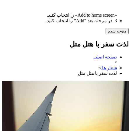
«Add to home screen» را انتخاب کنید.
3. در مرحله بعد “Add” را انتخاب کنید.
متوجه شدم
لذت سفر با هتل متل
صفحه اصلی
>
شعار ها
>
لذت سفر با هتل متل