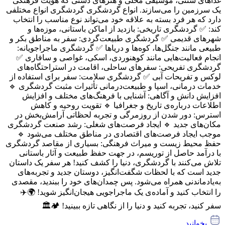
غذاهای سنتی، موسیقی محلی و هنرهای دستی که هویت فرهنگی
یک سرزمین را می‌سازند. انواع گردشگری گردشگری انواع مختلفی
دارد که هر فرد بسته به علاقه خود می‌تواند نوع مناسب را انتخاب
کند: ✅ گردشگری تاریخی: بازدید از اماکن باستانی، موزه‌ها و
شهرهای قدیمی ✅ گردشگری طبیعت‌گردی: سفر به مناطق بکر و
طبیعی مانند جنگل‌ها، کوه‌ها و دریاها ✅ گردشگری ماجراجویانه:
انجام فعالیت‌هایی مانند کوهنوردی، اسکی، غواصی و سافاری ✅
گردشگری تفریحی: سفرهای ساحلی، اقامت در استراحتگاه‌های
لوکس و تفریحات آبی ✅ گردشگری سلامت: سفر برای استفاده از
خدمات درمانی، اسپا و طبیعت‌درمانی تأثیرات مثبت گردشگری 🔹
افزایش دانش و آگاهی: آشنایی با فرهنگ‌های مختلف و افزایش
اطلاعات درباره‌ی تاریخ و جغرافیا 🔹 تقویت روحیه و کاهش
استرس: دور شدن از روزمرگی و تجربه لحظاتی آرامش‌بخش در
مکان‌های جدید 🔹 ایجاد فرصت‌های شغلی: رشد صنعت گردشگری
موجب ایجاد فرصت‌های اقتصادی در مناطق مختلف می‌شود 🔹
حفظ محیط زیست و میراث فرهنگی: بسیاری از مقاصد گردشگری
با درآمد حاصل از توریسم، در جهت حفظ طبیعت و آثار باستانی
تلاش می‌کنند با گردشگری، دنیا را کشف کنید! هر سفر یک داستان
جدید است که با لحظات شگفت‌انگیز، دوستان جدید و تجربه‌های
به‌یادماندنی همراه می‌شود. پس چمدان‌های خود را ببندید، مقصدی
را انتخاب کنید و آماده‌ی یک ماجراجویی هیجان‌انگیز شوید! 🌍✈️
سفر کنید، تجربه کنید و دنیا را از نگاهی تازه ببینید! 🏕️🏛️
بخوانید